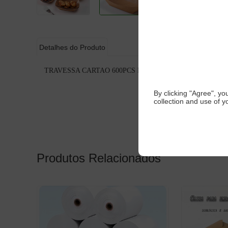
Detalhes do Produto
TRAVESSA CARTAO 600PCS REF-730060
By clicking "Agree", y
collection and use of y
Produtos Relacionados