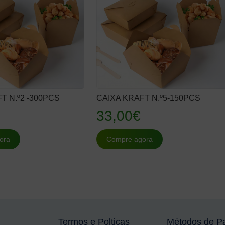
T N.º2 -300PCS
CAIXA KRAFT N.º5-150PCS
33,00
€
ora
Compre agora
Termos e Polticas
Métodos de P