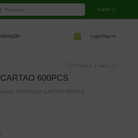
English
nalização
Login/Sign in
0
Previous
|
Next
 CARTAO 600PCS
 produto. TRAVESSA CARTAO 600PCS
s