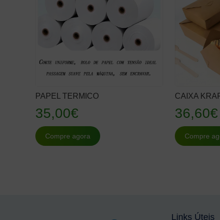
PAPEL TERMICO
CAIXA KRAF
35,00
€
36,60
€
Compre agora
Compre ag
Links Úteis