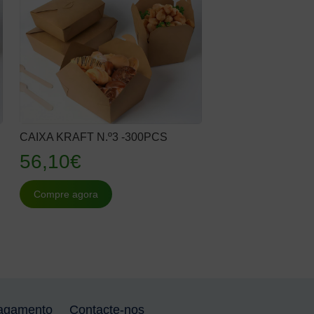
CAIXA KRAFT N.º3 -300PCS
56,10
€
Compre agora
agamento
Contacte-nos