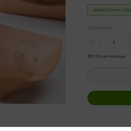
60MM(242mm*130m
Quantidade
999
Pcs em estoque