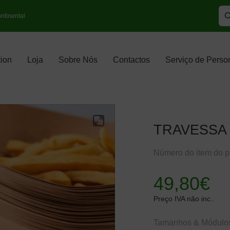
tinental
ion
Loja
Sobre Nós
Contactos
Serviço de Perso
TRAVESSA
Número do item do
49,80
€
Preço IVA não inc..
Tamanhos & Módulo