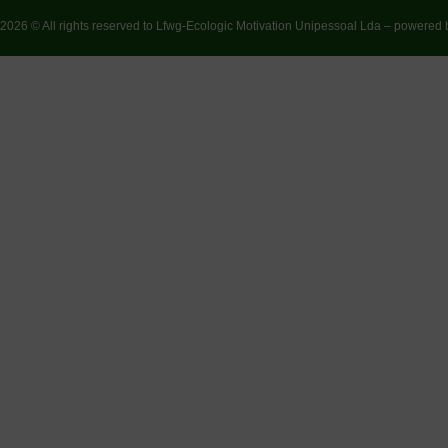
2026 © All rights reserved to Lfwg-Ecologic Motivation Unipessoal Lda – powered